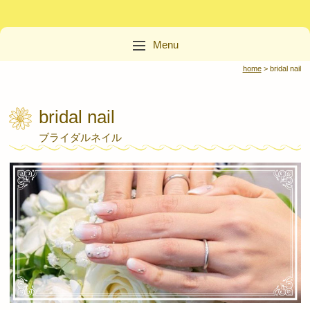
Menu
Nail room -sakae- 名古屋市栄の隠れ家ネイルサロン
home
> bridal nail
Skip to content
名古屋市栄の隠れ家
bridal nail
ネイルサロン『Nail
ブライダルネイル
room -sakae- 』